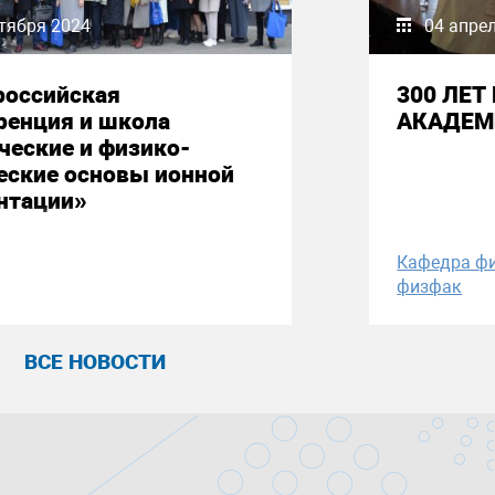
тября 2024
04 апре
российская
300 ЛЕ
ренция и школа
АКАДЕМ
ческие и физико-
еские основы ионной
нтации»
Кафедра ф
физфак
ВСЕ НОВОСТИ