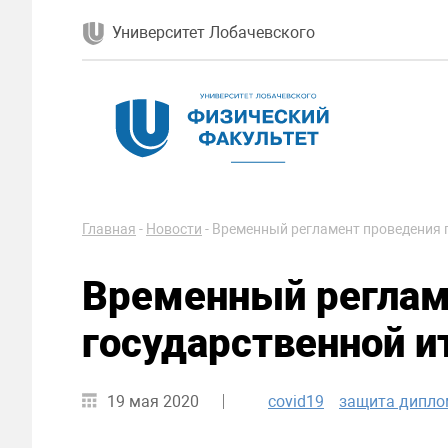
Университет Лобачевского
Главная
-
Новости
-
Временный регламент проведения 
Временный реглам
государственной и
19 мая 2020
covid19
защита дипло