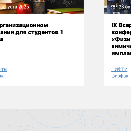
 августа 2025
23 ок
организационном
IX Все
ании для студентов 1
конфе
а
«Физи
химич
импла
нты
НИФТИ
ак
физфак