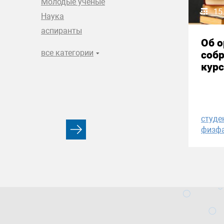
Молодые ученые
15
Наука
аспиранты
Об 
все категории
собр
курс
студе
физф