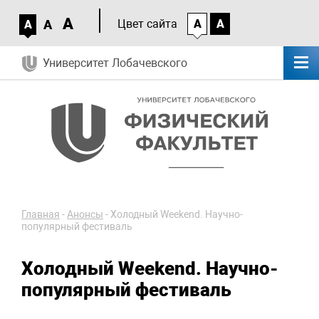
A
A
Цвет сайта
A
A
A
Университет Лобачевского
Главная
-
Анонсы
-
Холодный Weekend. Научно-
популярный фестиваль
Холодный Weekend. Научно-
популярный фестиваль