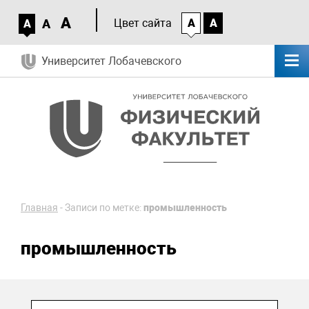
A
A
Цвет сайта
A
A
A
Университет Лобачевского
Главная
-
Записи по метке:
промышленность
промышленность