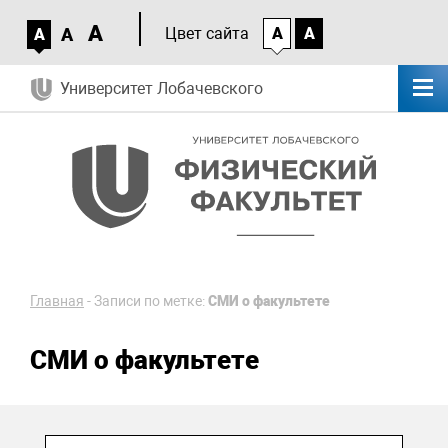
A
A
Цвет сайта
A
A
A
Университет Лобачевского
Главная
-
Записи по метке:
СМИ о факультете
СМИ о факультете