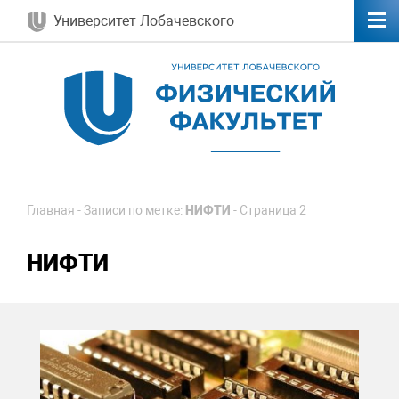
Университет Лобачевского
Главная
-
Записи по метке:
НИФТИ
-
Страница 2
НИФТИ