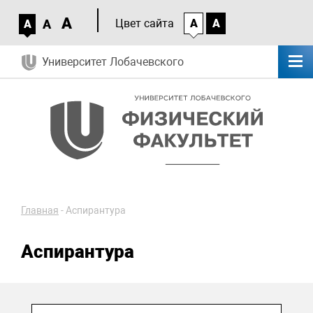
A
A
Цвет сайта
A
A
A
Университет Лобачевского
Главная
-
Аспирантура
Аспирантура