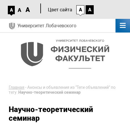
A
A
Цвет сайта
A
A
A
Университет Лобачевского
Главная
-
Анонсы и объявления из "Теги объявлений" по
тегу:
Научно-теоретический семинар
Научно-теоретический
семинар